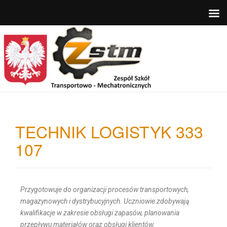
TECHNIK LOGISTYK 333
107
Przygotowuje do organizacji procesów transportowych,
magazynowych i dystrybucyjnych.
Uczniowie zdobywają
kwalifikacje w zakresie obsługi zapasów, planowania
przepływu materiałów oraz obsługi klientów.